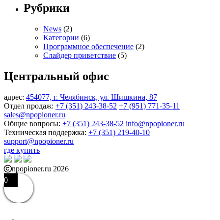
Рубрики
News
(2)
Категории
(6)
Программное обеспечение
(2)
Слайдер приветствие
(5)
Центральный офис
адрес:
454077, г. Челябинск, ул. Шишкина, 87
Отдел продаж:
+7 (351) 243-38-52
+7 (951) 771-35-11
sales@npopioner.ru
Общие вопросы:
+7 (351) 243-38-52
info@npopioner.ru
Техническая поддержка:
+7 (351) 219-40-10
support@npopioner.ru
где купить
npopioner.ru 2026
0