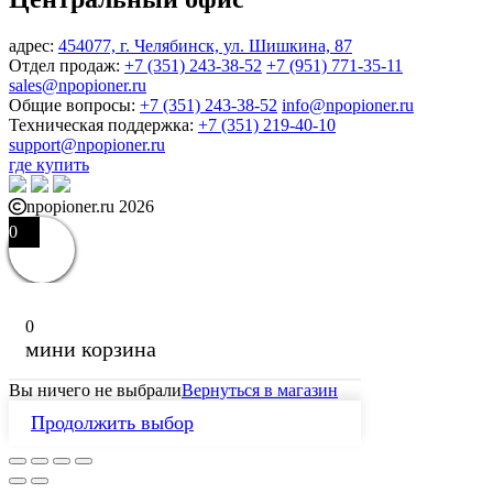
адрес:
454077, г. Челябинск, ул. Шишкина, 87
Отдел продаж:
+7 (351) 243-38-52
+7 (951) 771-35-11
sales@npopioner.ru
Общие вопросы:
+7 (351) 243-38-52
info@npopioner.ru
Техническая поддержка:
+7 (351) 219-40-10
support@npopioner.ru
где купить
npopioner.ru 2026
0
0
мини корзина
Вы ничего не выбрали
Вернуться в магазин
Продолжить выбор