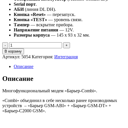
Serial порт
.
АБИ
(линия DL DH).
Кнопка «Reset»
— перезапуск.
Кнопка «TEST»
— уровень связи.
Тампер
— вскрытие прибора.
Напряжение питания
— 12V.
Размеры корпуса
— 145 х 93 х 32 мм.
Количество
В корзину
Артикул:
5054
Категория:
Интеграция
Описание
Описание
Многофункциональный модем «Барьер-Combi».
«Combi» объединил в себе несколько ранее производимых
устройств – «Барьер GSM-ABI» + «Барьер GSM-DT» +
«Барьер-С2000 GSM».