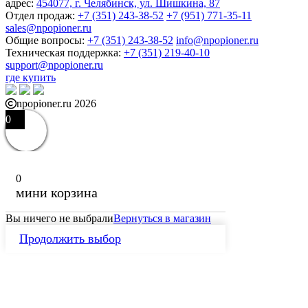
адрес:
454077, г. Челябинск, ул. Шишкина, 87
Отдел продаж:
+7 (351) 243-38-52
+7 (951) 771-35-11
sales@npopioner.ru
Общие вопросы:
+7 (351) 243-38-52
info@npopioner.ru
Техническая поддержка:
+7 (351) 219-40-10
support@npopioner.ru
где купить
npopioner.ru 2026
0
0
мини корзина
Вы ничего не выбрали
Вернуться в магазин
Продолжить выбор