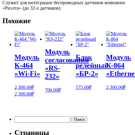
Служит для интеграции беспроводных датчиков компании
«Риэлта» (до 32-х датчиков).
Похожие
Модуль
Модуль
Блок
Модуль
согласования
К-464
релейный
К-864
«RS-
«Wi-Fi»
«БР-2»
«Etherne
232»
2,300.00
₽
575.00
₽
2,300.00
₽
700.00
₽
2,300.00
₽
Найти:
Страницы