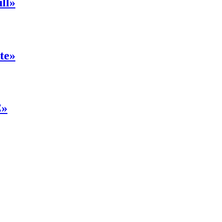
ll»
te»
C»