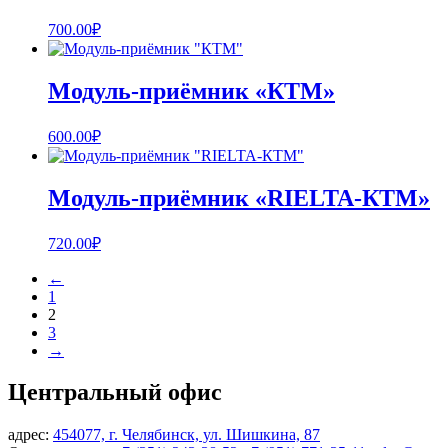
700.00
₽
Модуль-приёмник «КТМ»
600.00
₽
Модуль-приёмник «RIELTA-КТМ»
720.00
₽
←
1
2
3
→
Центральный офис
адрес:
454077, г. Челябинск, ул. Шишкина, 87