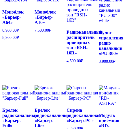
Моноблок
Моноблок
«Барьер-
«Барьер-
А64»
А16»
8,900.00
₽
7,500.00
₽
Радиоканальный
Пульт
расширитель
управления
8,900.00
₽
проводных
радио
зон «RSH-
канальный
16R»
«PU-300»
4,500.00
₽
3,900.00
₽
Брелок
Брелок
Сирена
радиоканальный
радиоканальный
радиоканальная
Модуль-
«Барьер-
«Барьер-
«Барьер-PC»
приёмник
Full»
Lite»
«RD-
3,250.00
₽