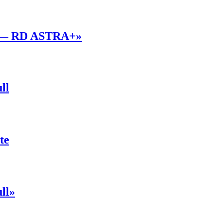
р — RD ASTRA+»
ll
te
ll»