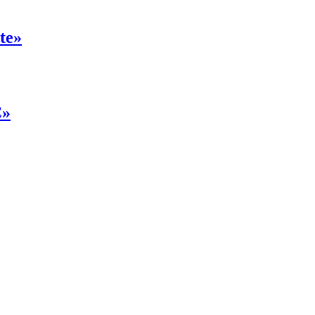
te»
C»