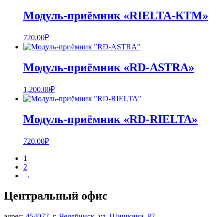
Модуль-приёмник «RIELTA-КТМ»
720.00
₽
Модуль-приёмник «RD-ASTRA»
1,200.00
₽
Модуль-приёмник «RD-RIELTA»
720.00
₽
1
2
→
Центральный офис
адрес:
454077, г. Челябинск, ул. Шишкина, 87