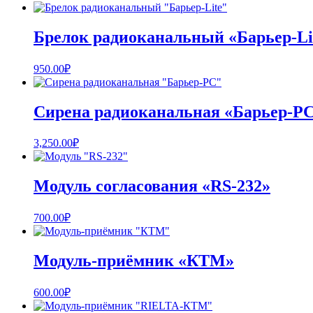
Брелок радиоканальный «Барьер-Li
950.00
₽
Сирена радиоканальная «Барьер-P
3,250.00
₽
Модуль согласования «RS-232»
700.00
₽
Модуль-приёмник «КТМ»
600.00
₽