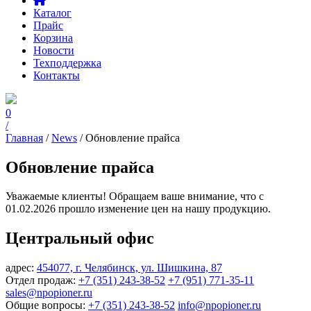
Каталог
Прайс
Корзина
Новости
Техподдержка
Контакты
0
/
Главная
/
News
/ Обновление прайса
Обновление прайса
Уважаемые клиенты! Обращаем ваше внимание, что с
01.02.2026 прошло изменение цен на нашу продукцию.
Центральный офис
адрес:
454077, г. Челябинск, ул. Шишкина, 87
Отдел продаж:
+7 (351) 243-38-52
+7 (951) 771-35-11
sales@npopioner.ru
Общие вопросы:
+7 (351) 243-38-52
info@npopioner.ru